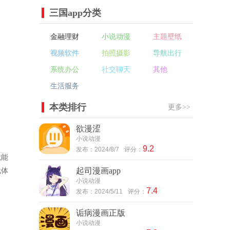
三国app分类
金融理财
小说动漫
主题壁纸
视频软件
拍照摄影
导航出行
系统办公
社交聊天
其他
生活服务
本类排行
更多>>
欲漫涩
小说动漫
9.2
发布：2024/8/7
评分：
就能
起司漫画app
载体
小说动漫
7.4
发布：2024/5/11
评分：
诟病漫画正版
小说动漫