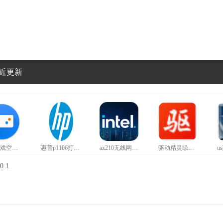
近更新
红魔游戏空间官方正版
惠普p1106打印机驱动
ax210无线网卡驱动
驱动精灵绿色版
.1