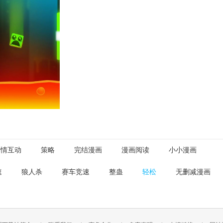
剧情互动
策略
完结漫画
漫画阅读
小小漫画
速
狼人杀
赛车竞速
整蛊
轻松
无删减漫画