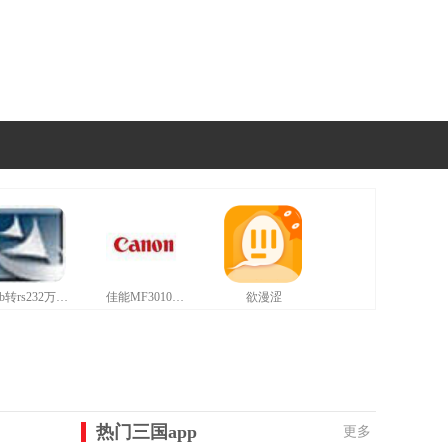
usb转rs232万能驱动最新版
佳能MF3010打印机驱动最新版
欲漫涩
热门三国app
更多