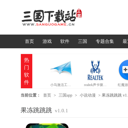
首页
游戏
软件
三国
专题合集
最
热
门
软
件
小马激活工具官网版
realtek声卡驱动官网版
当前位置：
首页
>
三国app
>
小说动漫
>
果冻跳跳跳 v1.0
果冻跳跳跳
v1.0.1