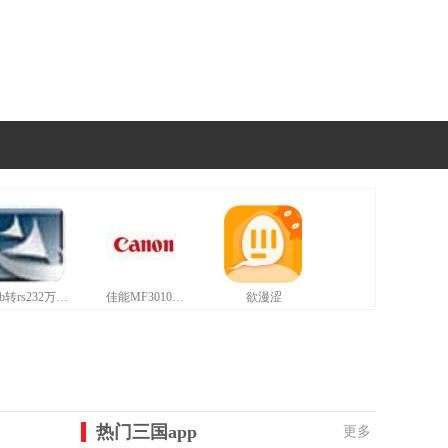
usb转rs232万能驱动最新版
佳能MF3010打印机驱动最新版
欲漫涩
热门三国app
更多