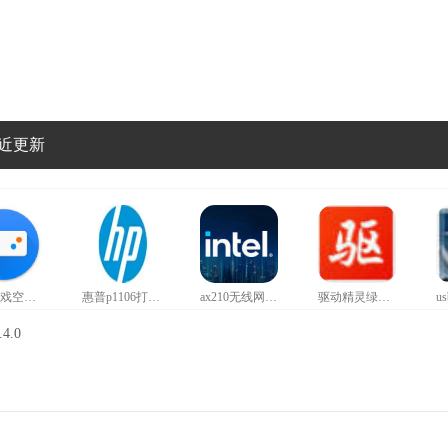
近更新
红魔游戏空间官方正版
惠普p1106打印机驱动
ax210无线网卡驱动
驱动精灵绿色版
4.0