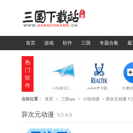
首页
游戏
软件
三国
专题合集
最
热
门
软
件
小马激活工具官网版
realtek声卡驱动官网版
当前位置：
首页
>
三国app
>
小说动漫
>
异次元动漫 V2.
异次元动漫
V2.4.0