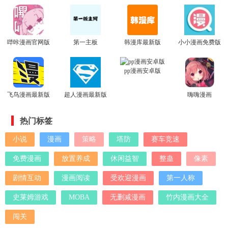
哔咔漫画官网版
第一主板
韩漫库最新版
小小漫画免费版
pp漫画安卓版
飞鸟漫画最新版
超人漫画最新版
嗨嗨漫画
热门标签
小说
漫画
策略
塔防
赛车竞速
免费漫画
放置养成
休闲益智
整蛊
像素
剧情互动
漫画阅读
受欢迎漫画
第一人称
史莱姆游戏
MOBA
无删减漫画
竹内漫画大全
闯关