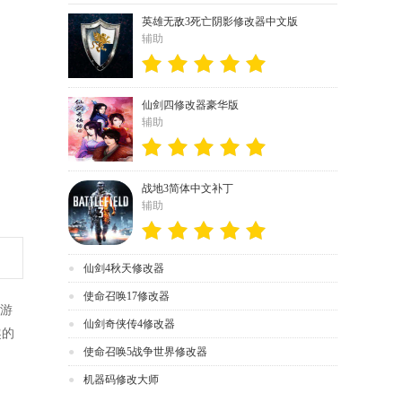
英雄无敌3死亡阴影修改器中文版
辅助
仙剑四修改器豪华版
辅助
战地3简体中文补丁
辅助
仙剑4秋天修改器
使命召唤17修改器
为游
仙剑奇侠传4修改器
趣的
使命召唤5战争世界修改器
机器码修改大师