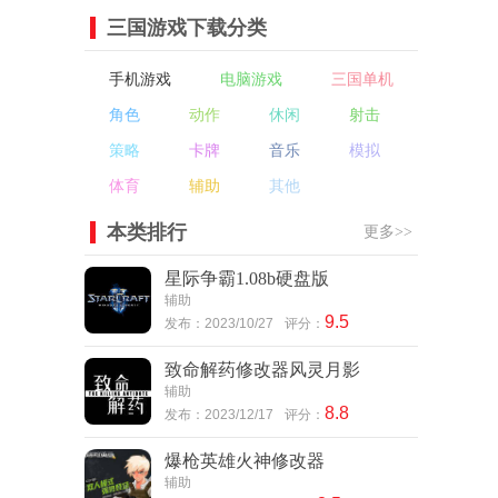
三国游戏下载分类
手机游戏
电脑游戏
三国单机
角色
动作
休闲
射击
策略
卡牌
音乐
模拟
体育
辅助
其他
本类排行
更多>>
星际争霸1.08b硬盘版
辅助
9.5
发布：2023/10/27
评分：
致命解药修改器风灵月影
辅助
8.8
发布：2023/12/17
评分：
爆枪英雄火神修改器
辅助