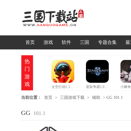
首页
游戏
软件
三国
专题合集
最
热
门
游
戏
太空行动1.37情人节版本
星际争霸1.08b硬盘版
当前位置：
首页
>
三国游戏下载
>
辅助
>
GG 101.1
GG
101.1