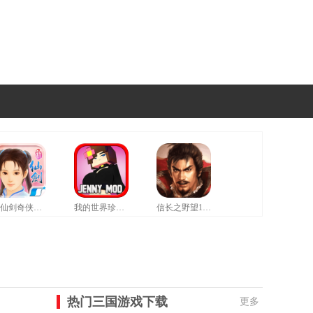
新仙剑奇侠传修改器豪华版
我的世界珍妮模组拔萝卜无遮挡版
信长之野望12革新威力加强版
热门三国游戏下载
更多