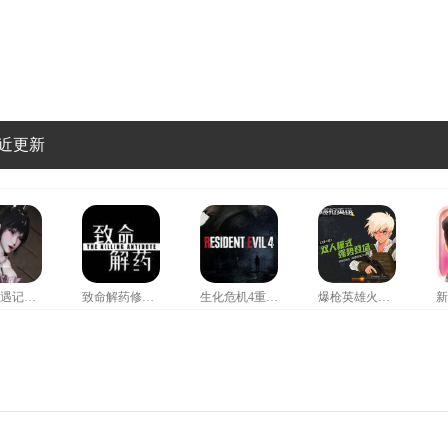
近更新
小舞奇遇记救爷爷
致命解药修改器风灵月影
生化危机4重制版修改器
爆枪英雄火神修改器