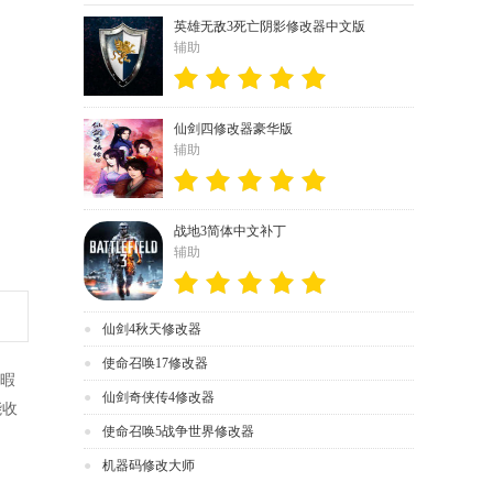
英雄无敌3死亡阴影修改器中文版
辅助
仙剑四修改器豪华版
辅助
战地3简体中文补丁
辅助
仙剑4秋天修改器
使命召唤17修改器
闲暇
仙剑奇侠传4修改器
能收
使命召唤5战争世界修改器
机器码修改大师