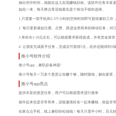
抽出些许时间，就能在这儿实现赚钱目标。该软件任务丰富
如此一来，每天挣点零花钱着实是个相当不错的选择。
1.只需要一部手机和2-3个小时的空闲时间即可获得兼职工作
2. 每日更新诸如注册、点赞、跟进这类简单的移动任务，对
3.单价在1-10元左右，可以根据要求获得提成，并有赏金保管
4. 让朋友完成新手任务，完成后可获得5元，此外还能得到1级
推小号软件介绍
推小号app，兼职必备神器!
推小号每天一万多个悬赏让你赚个够，随时随地，躺在家里
推小号app亮点
提供丰富的悬赏任务，用户可以根据需求进行接单
操作起来也是非常简单，还能邀请好友一起来赚钱，收益非
在家点点手机，线上兼职轻松搞钱！每天只需半小时，百元