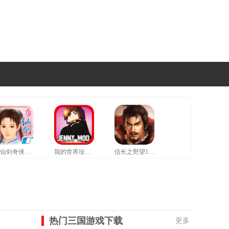
新仙剑奇侠传修改器豪华版
我的世界珍妮模组拔萝卜无遮挡版
信长之野望12革新威力加强版
热门三国游戏下载
更多