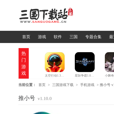
首页
游戏
软件
三国
专题合集
最
热
门
游
戏
太空行动1.37情人节版本
星际争霸1.08b硬盘版
当前位置：
首页
>
三国游戏下载
>
手机游戏
>
推小号 v1.
推小号
v1.10.0