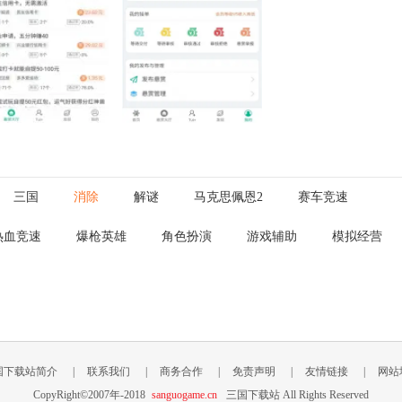
三国
消除
解谜
马克思佩恩2
赛车竞速
热血竞速
爆枪英雄
角色扮演
游戏辅助
模拟经营
国下载站简介
|
联系我们
|
商务合作
|
免责声明
|
友情链接
|
网站
CopyRight©2007年-2018
sanguogame.cn
三国下载站 All Rights Reserved