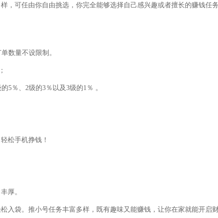
多样，可任由你自由挑选，你完全能够选择自己感兴趣或者擅长的赚钱任
；
订单数量不设限制。
；
的5％、2级的3％以及3级的1％ 。
，轻松手机挣钱！
常丰厚。
轻松入袋。推小号任务丰富多样，既有趣味又能赚钱，让你在家就能开启