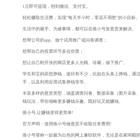
1元即可提现，秒到微信、支付宝。
轻松赚取生活费，实现”每天半小时，零花不用愁”的小目标。
生活中的棘手、为难事情，都可以在推小号发悬赏来解决。
想帮公司的app、做个试用推广或问卷调查；
想帮自己的投票环节多拉些票；
想让自己刚开张的网店更多人光顾、珍藏，做下推广。
学生和宝妈若想挣钱，途径有不少，比如在头条上挣钱，通
手，以及利用应用试客挣钱等等。
丰富多样的悬赏类型，涵盖调查问卷、数据采集（图片采集
钱玩法，带你领略更多赚钱乐趣。既好玩又能赚钱。
推小号,让赚钱变得更简单!
官方声明：使用推小号做悬赏不收取任务费用!
推小号堪称一款极为出色的网上兼职软件，无论是在家闲暇