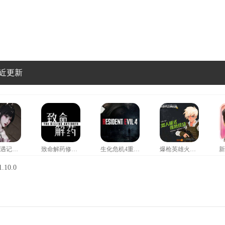
近更新
小舞奇遇记救爷爷
致命解药修改器风灵月影
生化危机4重制版修改器
爆枪英雄火神修改器
10.0