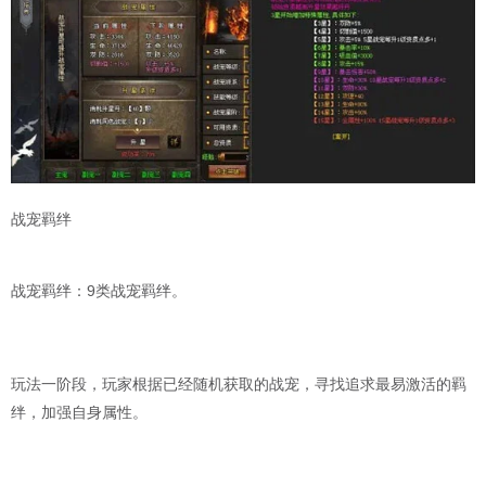
战宠羁绊
战宠羁绊：9类战宠羁绊。
玩法一阶段，玩家根据已经随机获取的战宠，寻找追求最易激活的羁
绊，加强自身属性。