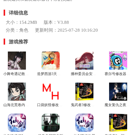
详细信息
大小：154.2MB
版本：V3.88
分类：角色
更新时间：2025-07-28 10:16:20
游戏推荐
小舞奇遇记救爷爷
造梦西游3天少修改器
播种委员会安卓版
赛尔号修改器豪华版
山海北荒卷内置修改器
口袋妖怪修改器下载
鬼武者3修改器5.1.2
魔女复仇之夜安卓版