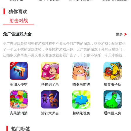
猜你喜欢
射击对战
免广告游戏大全
更多
免广告游戏是指那些在游戏过程中不显示任何广告的游戏，这类游戏为玩家提供
了一个无干扰的游戏体验，享受纯粹游戏乐趣、无广告的游戏十分的火爆热门，
让很多玩家再也不用玩着玩着游戏就去看广告了，十分的不快乐，今天小编就为
用户们带来这款2023好玩的免广告游戏大全，用户们可以自由选择，喜欢就来三
国游戏网下载吧！
军团入侵空
快递到了亲
喵桑向前进
爆笑虫子历
闲免广告版
免广告
险记
宾果消消消
潜行大师去
超级陀螺免
通缉巨人免
最新版
广告版
广告
广告
热门标签