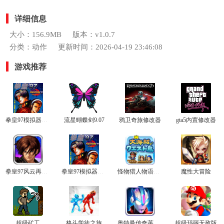
详细信息
大小：156.9MB
版本：v1.0.7
分类：动作
更新时间：2026-04-19 23:46:08
游戏推荐
拳皇97模拟器最新版
流星蝴蝶剑9.07
鸦卫奇旅修改器
gta5内置修改器
拳皇97风云再起正版
拳皇97模拟器官网版
怪物猎人物语1.3.5汉化版
魔性大冒险
超级矿工
格斗学徒之旅
奥特曼传奇英雄0元充值版
超级玛丽无敌版