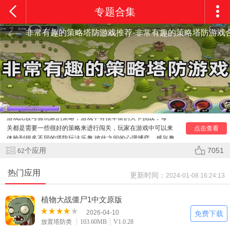
专题合集
非常有趣的策略塔防游戏推荐-非常有趣的策略塔防游戏
【
非常有趣的策略
塔防游戏
】非常有趣的策略塔防游戏有
哪些？本合计给大家带来一些非常不错的策略塔防游戏，这类
游戏比较考验玩家的策略，游戏中有很丰富的关卡挑战，每一
关都是需要一些很好的策略来进行闯关，玩家在游戏中可以来
点击查看
体验到很多不同的塔防玩法乐趣,彼此之间的心理博弈，感兴趣
的小伙伴欢迎下载体验。
个应用
7051
62
热门应用
更新时间：
2024-01-08 16:24:13
植物大战僵尸1中文原版
2026-04-10
免费下载
放置塔防类
103.60MB
V1.0.28