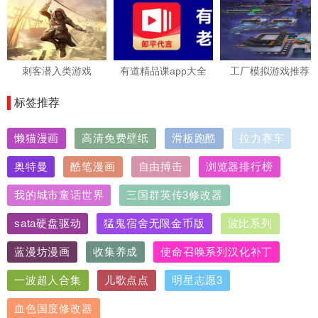
刺客潜入类游戏
有道精品课app大全
工厂模拟游戏推荐
标签推荐
懒猫漫画
高清免费壁纸
滑板跑酷
拉力赛车
奥特曼
酷笔漫画
自由搏击
浏览器排行榜
我的城市童话世界
三国群英传3修改器
sata硬盘驱动
猛鬼宿舍无限金币版
波比系列
蓝漫坊漫画
收集养成
使命召唤系列汉化补丁
一波超人合集
儿歌点点
明星志愿3
血色国度修改器