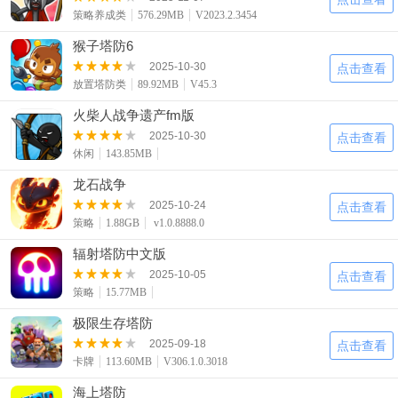
策略养成类
576.29MB
V2023.2.3454
猴子塔防6
2025-10-30
点击查看
放置塔防类
89.92MB
V45.3
火柴人战争遗产fm版
2025-10-30
点击查看
休闲
143.85MB
龙石战争
2025-10-24
点击查看
策略
1.88GB
v1.0.8888.0
辐射塔防中文版
2025-10-05
点击查看
策略
15.77MB
极限生存塔防
2025-09-18
点击查看
卡牌
113.60MB
V306.1.0.3018
海上塔防