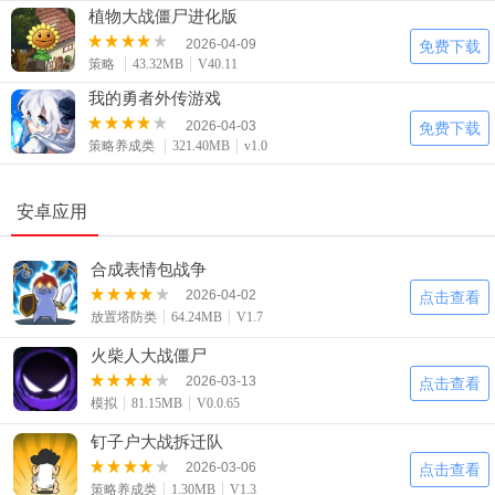
植物大战僵尸进化版
2026-04-09
免费下载
策略
43.32MB
V40.11
我的勇者外传游戏
2026-04-03
免费下载
策略养成类
321.40MB
v1.0
安卓应用
合成表情包战争
2026-04-02
点击查看
放置塔防类
64.24MB
V1.7
火柴人大战僵尸
2026-03-13
点击查看
模拟
81.15MB
V0.0.65
钉子户大战拆迁队
2026-03-06
点击查看
策略养成类
1.30MB
V1.3