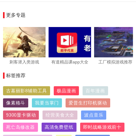
更多专题
刺客潜入类游戏
有道精品课app大全
工厂模拟游戏推荐
标签推荐
古墓丽影8辅助工具
极品漫画
百年漫画
像素格斗
我要当掌门
爱普生打印机驱动
9300显卡驱动
经营美食大全
波点音乐
死亡岛修改器
高清免费壁纸
即时战略游戏前十