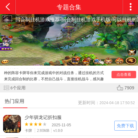
专题合集
回合制挂机游戏推荐-回合制挂机游戏手机版-可以挂机
回合制挂机游戏有哪些?今天小编就给玩家带来了可挂机的
回合制游戏，没有任何的时间限制，一边玩一边挂机，收集各
种的阵容卡牌等你来完成游戏中的对战任务，通过挂机的方式
点击查看
来完成回合制的比赛，不想自己战斗，直接挂机战斗，感兴趣
的朋友就来下载体验吧。
个应用
7909
6
热门应用
更新时间：
2024-04-18 17:50:52
少年驯龙记折扣服
2025-11-05
免费下载
卡牌
2.93MB
v1.0.0