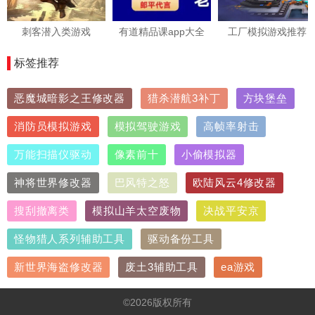
刺客潜入类游戏
有道精品课app大全
工厂模拟游戏推荐
标签推荐
恶魔城暗影之王修改器
猎杀潜航3补丁
方块堡垒
消防员模拟游戏
模拟驾驶游戏
高帧率射击
万能扫描仪驱动
像素前十
小偷模拟器
神将世界修改器
巴风特之怒
欧陆风云4修改器
搜刮撤离类
模拟山羊太空废物
决战平安京
怪物猎人系列辅助工具
驱动备份工具
新世界海盗修改器
废土3辅助工具
ea游戏
©2026版权所有