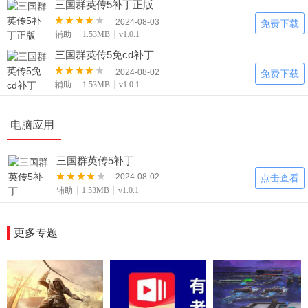
三国群英传5补丁正版
可用于修改国库、城市、武将、队伍和新武将等内容。该
2024-08-03
免费下载
修改器操作简单，界面简洁易用。
辅助
1.53MB
v1.0.1
可以通过修改文本文件夹下的相应文件来实现对游戏数据
的改变，并且需要注意全部要进行修改才能生效。
三国群英传5免cd补丁
在使用过程中可能会遇到一些常见问题，例如内存修改功
2024-08-02
免费下载
能如何使用以及如何查看新武将的真实编号等。
辅助
1.53MB
v1.0.1
电脑应用
三国群英传5补丁
2024-08-02
点击查看
辅助
1.53MB
v1.0.1
更多专题