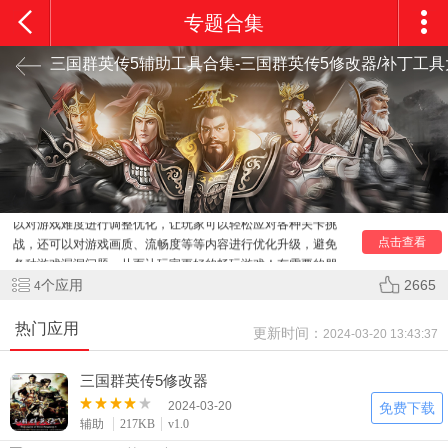
专题合集
三国群英传5辅助工具合集-三国群英传5修改器/补丁工具
三国群英传5辅助工具合集是专为三国群英传5游戏提供辅
助服务的工具，为玩家提供了多种实用的辅助功能，支持玩家
修改人物属性、武器属性、城池状态、资源数量等等内容，可
以对游戏难度进行调整优化，让玩家可以轻松应对各种关卡挑
点击查看
战，还可以对游戏画质、流畅度等等内容进行优化升级，避免
各种游戏漏洞问题，从而让玩家更好的畅玩游戏！有需要的朋
友快来看看吧！
个应用
2665
4
三国群英传5辅助说明
涵盖了很多方面的问题修复，包括游戏崩溃、战斗模式不
热门应用
更新时间：
2024-03-20 13:43:37
正常、游戏画面问题等。
其中，最受玩家关注的问题是游戏崩溃，这是由于游戏程
三国群英传5修改器
序出现错误或者电脑配置不符合游戏要求造成的。
通过修复补丁，玩家可以避免这些问题，并更好地享受游
2024-03-20
免费下载
戏带来的乐趣。
辅助
217KB
v1.0
三国群英传5辅助内容