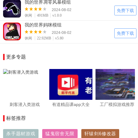
我的世界凋零风暴模组
2、读取丰富的组件资源后，可以自由定制游戏世界，打开
想要的游戏。
2024-08-02
免费下载
休闲
491MB
v1.0.0
3、你想玩的一切都在这里，邀请朋友加入冒险家的家庭，
随时随地开始创造的新篇章吧！
我的世界妈咪模组
2024-08-02
免费下载
休闲
22.92MB
v5.80
更多专题
刺客潜入类游戏
有道精品课app大全
工厂模拟游戏推荐
标签推荐
杀手题材游戏
猛鬼宿舍无限
轩辕剑6修改器