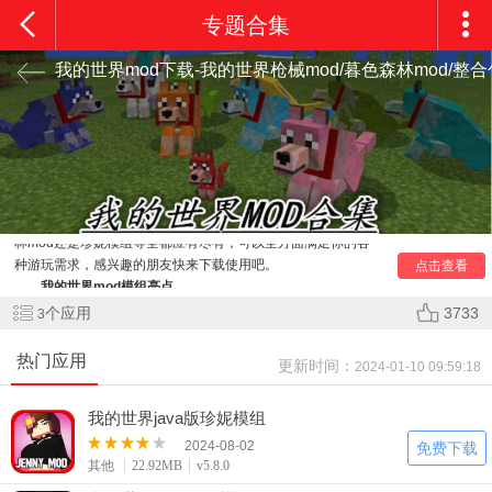
专题合集
我的世界mod下载-我的世界枪械mod/暮色森林mod/整
我的世界mod模组大全为玩家收录了我的世界数十款不同
的mod模组，是自由度十分高的冒险生存游戏，不同的mod可
以增加游戏的趣味性和玩法，玩家可以通过不断的加入我的世
界mod来为自己的世界加入新道具，无论是枪械mod、暮色森
林mod还是珍妮模组等全都应有尽有，可以全方面满足你的各
种游玩需求，感兴趣的朋友快来下载使用吧。
点击查看
我的世界mod模组亮点
1、一次次战斗冒险，对抗入侵敌人，保卫自己的家园，玩
个应用
3733
3
法很丰富。
2、各种不同的游戏玩法，可以随意尝试，尽情厮杀，惊喜
热门应用
更新时间：
2024-01-10 09:59:18
连连；
3、沉浸在大型沙盒游戏世界，去体验欢乐精彩的游戏过
程，很带感。
我的世界java版珍妮模组
我的世界mod模组优势
2024-08-02
免费下载
1、玩家可以单独或与朋友一起探索随机生成的世界，感受
其他
22.92MB
v5.8.0
惊人的惊喜。