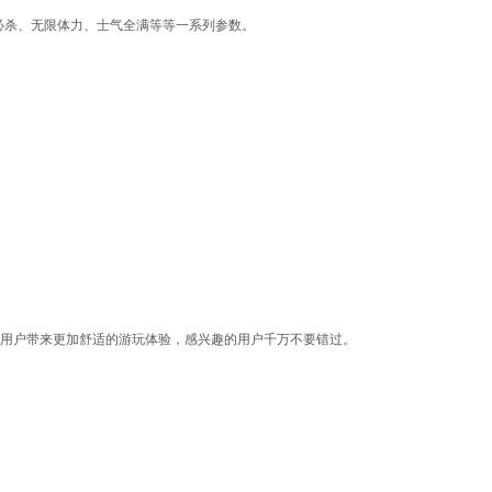
必杀、无限体力、士气全满等等一系列参数。
为用户带来更加舒适的游玩体验，感兴趣的用户千万不要错过。