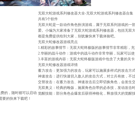
无双大蛇游戏系列修改器大全-无双大蛇游戏系列修改器合集
共有5个软件
无双大蛇是一款动作角色扮演游戏，属于无双系列游戏的一
爱。小编为大家准备了无双大蛇游戏系列修改器，包括无双
都是免费提供给到大家，别犹豫快来下载体验吧。
无双大蛇修改器游戏亮点
1.精彩的故事情节：无双大蛇终极版的故事情节非常精彩，
2.华丽的战斗动作：游戏中的战斗动作非常华丽，玩家可以
3.丰富的游戏内容：无双大蛇终极版游戏中包含了大量的关
无双大蛇修改器游戏详情
蓄力攻击：更加强力的攻击，玩家可以施展多样式的攻击方
神速攻击：进行快速切入敌人的攻击方式，对士兵有效，不
交替攻击：在蓄力攻击、神速攻击后立即切换角色，会发生
无双奥义：经典的晚饭，施展角色自带的必杀技，发动攻击
免费的，随时都可以启动
觉醒技能：部分角色会爆发后获得神格化，释放强大的觉醒
需要的快来下载吧！