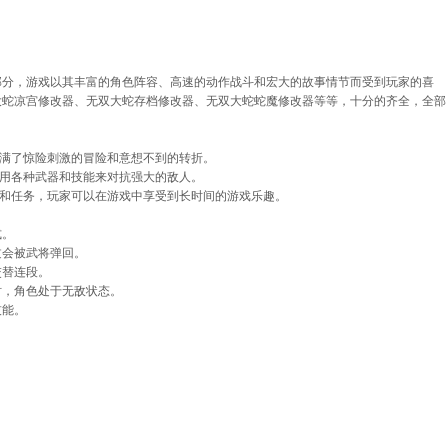
部分，游戏以其丰富的角色阵容、高速的动作战斗和宏大的故事情节而受到玩家的喜
大蛇凉宫修改器、无双大蛇存档修改器、无双大蛇蛇魔修改器等等，十分的齐全，全部
充满了惊险刺激的冒险和意想不到的转折。
使用各种武器和技能来对抗强大的敌人。
卡和任务，玩家可以在游戏中享受到长时间的游戏乐趣。
式。
过会被武将弹回。
交替连段。
时，角色处于无敌状态。
技能。