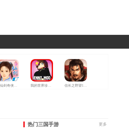
新仙剑奇侠传修改器豪华版
我的世界珍妮模组拔萝卜无遮挡版
信长之野望12革新威力加强版
热门三国手游
更多