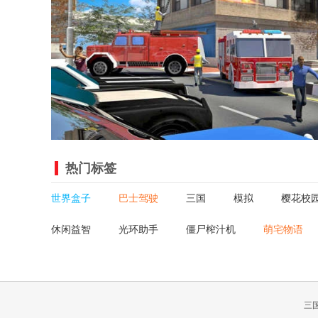
热门标签
世界盒子
巴士驾驶
三国
模拟
樱花校
休闲益智
光环助手
僵尸榨汁机
萌宅物语
三