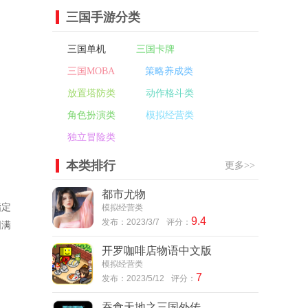
三国手游分类
三国单机
三国卡牌
三国MOBA
策略养成类
放置塔防类
动作格斗类
角色扮演类
模拟经营类
独立冒险类
本类排行
更多>>
都市尤物
指定
模拟经营类
9.4
发布：2023/3/7
评分：
圆满
开罗咖啡店物语中文版
模拟经营类
7
发布：2023/5/12
评分：
吞食天地之三国外传