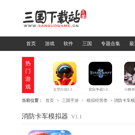
首页
游戏
软件
三国
专题合集
最
热
门
游
戏
太空行动1.37情人节版本
星际争霸1.08b硬盘版
当前位置：
首页
>
三国手游
>
模拟经营类
>
消防卡车模拟
消防卡车模拟器
V1.1