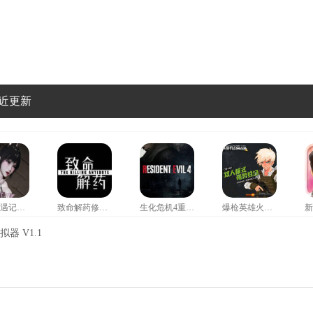
近更新
小舞奇遇记救爷爷
致命解药修改器风灵月影
生化危机4重制版修改器
爆枪英雄火神修改器
器 V1.1