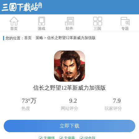
首页
游戏
软件
三国
专题
首页
>
策略
> 信长之野望12革新威力加强版
您的位置：
信长之野望12革新威力加强版
73°万
9.2
7.9
热度
网站评分
玩家评分
立即下载
无捆绑
无病毒
绿色版