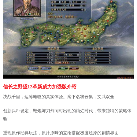
信长之野望12革新威力加强版介绍
决战千里，运筹帷幄的真实体验。麾下名将云集，文武双全;
创新兵种设定，鞭炮与刀剑同时出现的灿烂时代，带来独特的策略体
验!
重现原作经典玩法，原汁原味的立绘搭配极度还原的剧情界面