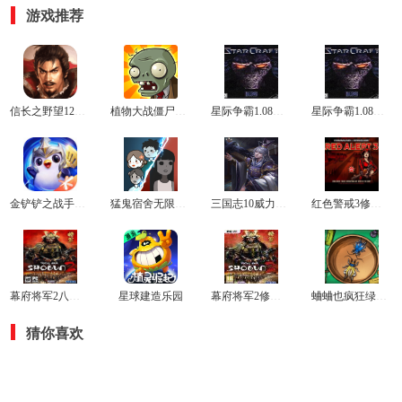
游戏推荐
信长之野望12革新威力加强版
植物大战僵尸2010年度版
星际争霸1.08中文版
星际争霸1.08完整版
金铲铲之战手游开挂神器
猛鬼宿舍无限黄金修勾魔盒版本
三国志10威力加强版
红色警戒3修改器
幕府将军2八项修改器
星球建造乐园
幕府将军2修改器
蛐蛐也疯狂绿色版
猜你喜欢
信长之野望12
革新