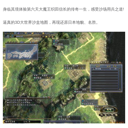
身临其境体验第六天大魔王织田信长的传奇一生，感受沙场用兵之道!
逼真的3D大世界沙盒地图，再现还原日本地貌、名胜。