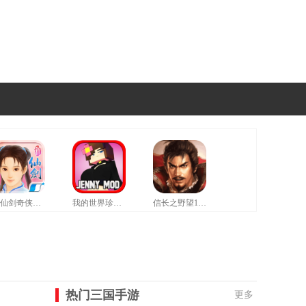
新仙剑奇侠传修改器豪华版
我的世界珍妮模组拔萝卜无遮挡版
信长之野望12革新威力加强版
热门三国手游
更多