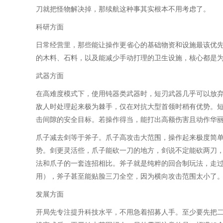
刀就把怪物解决掉，那续航这种事其实根本不用考虑了。
科研方面
日常经营里，那些能让操作更省心的基础物资和设施最该优
的木料、石料，以及能减少手动打理的卫生设施，核心都是
武器方面
在高难度模式下，使用钝器类武器时，短刃武器几乎可以放
敌人时处理起来极为棘手，仅在对抗大型首领时稍有优势。
击间隙的安全目标。若操作得当，能打出高额伤害且动作华
爪子减去剑等于斧子。爪子高攻击大范围，操作起来极度简
势。剑更灵活些，爪子能砍一刀的地方，剑说不定能砍两刀
法和爪子的一套连招相比。斧子就是纯粹的回合制玩法，走
用），斧子甚至能贴脸三刀全空，因为横向攻击范围太小了
发展方面
开局先专注提升科技水平，不用急着招募人手。至少要先把