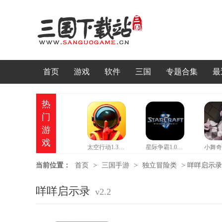
首页
游戏
软件
三国
专题合集
最
热
门
游
戏
太空行动1.37情人节版本
星际争霸1.08b硬盘版
当前位置：
首页
>
三国手游
>
独立冒险类
>
咩咩启示录 v
咩咩启示录
v2.2