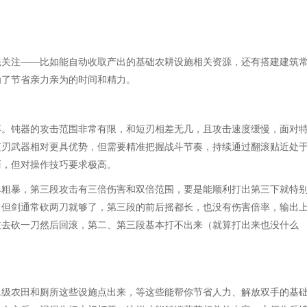
先关注——比如能自动收取产出的基础农耕设施相关资源，还有搭建建筑
为了节省亲力亲为的时间和精力。
弃。钝器的攻击范围非常有限，和短刃相差无几，且攻击速度缓慢，面对
短刃武器相对更具优势，但需要精准把握战斗节奏，持续通过翻滚贴近处
丽，但对操作技巧要求极高。
单粗暴，第三段攻击有三倍伤害和双倍范围，要是能顺利打出第三下就特
，但剑通常砍两刀就够了，第三段的前后摇都长，也没有伤害倍率，输出
过去砍一刀然后回滚，第二、第三段基本打不出来（就算打出来也没什么
。
二级农田和厕所这些设施点出来，等这些能帮你节省人力、解放双手的基