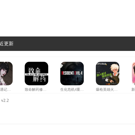
近更新
小舞奇遇记救爷爷
致命解药修改器风灵月影
生化危机4重制版修改器
爆枪英雄火神修改器
2.2