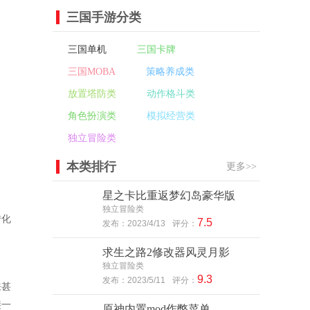
三国手游分类
三国单机
三国卡牌
三国MOBA
策略养成类
放置塔防类
动作格斗类
角色扮演类
模拟经营类
独立冒险类
本类排行
更多>>
星之卡比重返梦幻岛豪华版
独立冒险类
转化
7.5
发布：2023/4/13
评分：
求生之路2修改器风灵月影
独立冒险类
9.3
发布：2023/5/11
评分：
来甚
接一
原神内置mod作弊菜单