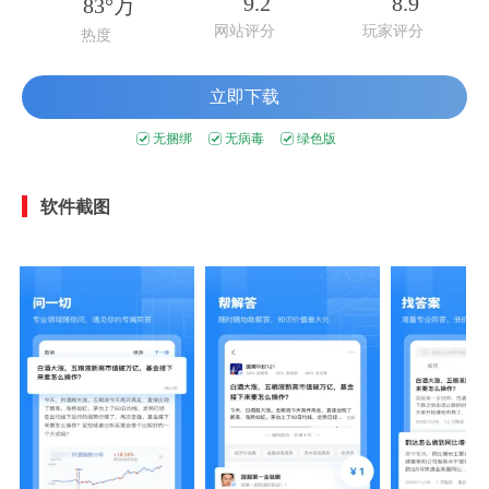
9.2
8.9
83°万
网站评分
玩家评分
热度
立即下载
无捆绑
无病毒
绿色版
软件截图