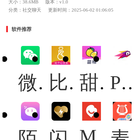
大小：38.6MB
版本：v1.0
分类：社交聊天
更新时间：2025-06-02 01:06:05
软件推荐
微信模拟器
比个心交友软件
甜柚
PlanTake社交平台最新版
MEEFF
陌探交友
闪月
麦西来普