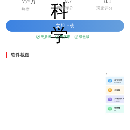
9.7
8.1
77°万
网站评分
玩家评分
热度
立即下载
无捆绑
无病毒
绿色版
软件截图