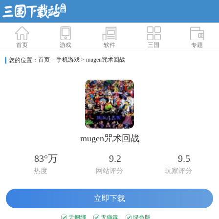
首页
游戏
软件
三国
专题
首页
>
手机游戏
> mugen咒术回战
您的位置：
mugen咒术回战
83°万
9.2
9.5
热度
网站评分
玩家评分
立即下载
无捆绑
无病毒
绿色版