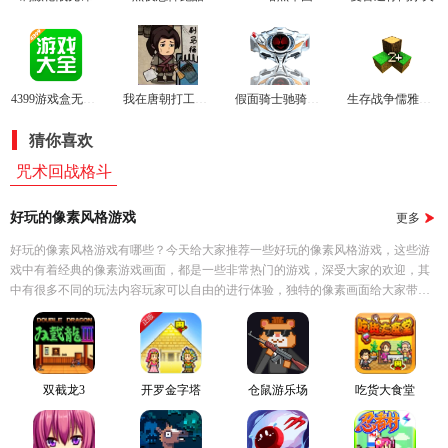
4399游戏盒无限时间
我在唐朝打工无限金币版
假面骑士驰骑模拟器swf
生存战争儒雅随和2.3
猜你喜欢
咒术回战格斗
好玩的像素风格游戏
更多
好玩的像素风格游戏有哪些？今天给大家推荐一些好玩的像素风格游戏，这些游
戏中有着经典的像素游戏画面，都是一些非常热门的游戏，深受大家的欢迎，其
中有很多不同的玩法内容玩家可以自由的进行体验，独特的像素画面给大家带来
不一样的游戏体验，游戏的自由度非常高，鼓励玩家去探索、交互和建造，喜欢
的小伙伴欢迎下载。
双截龙3
开罗金字塔
仓鼠游乐场
吃货大食堂
王国物语
手机版
汉化版