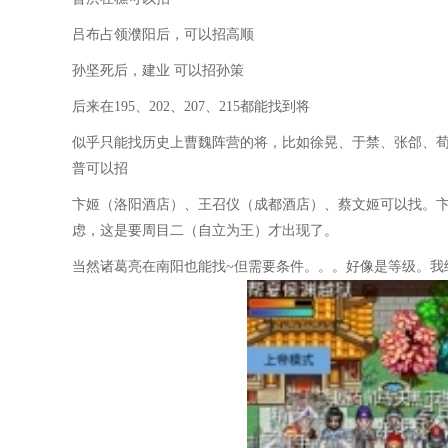
吕布占领濮阳后，可以招高顺
孙坚死后，建业 可以招孙策
后来在195、202、207、215都能找到将
似乎只能找历史上曹魏阵营的将，比如徐晃、于禁、张郃、荀
普可以招
卞姬（洛阳酒店）、王召仪（成都酒店）、蔡文姬可以找。卞姬王召
虑，这是要周目二（自立为王）才出现了。
当然诸葛亮在南阳也能找~但需要条件。。。好像是等级。我练到这么