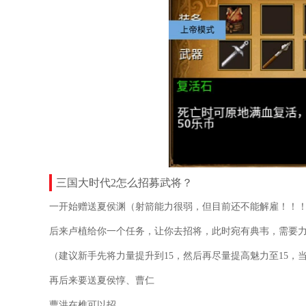
三国大时代2怎么招募武将？
一开始赠送夏侯渊（射箭能力很弱，但目前还不能解雇！！
后来卢植给你一个任务，让你去招将，此时宛有典韦，需要力量
（建议新手先将力量提升到15，然后再尽量提高魅力至15，
再后来要送夏侯惇、曹仁
曹洪在樵可以招