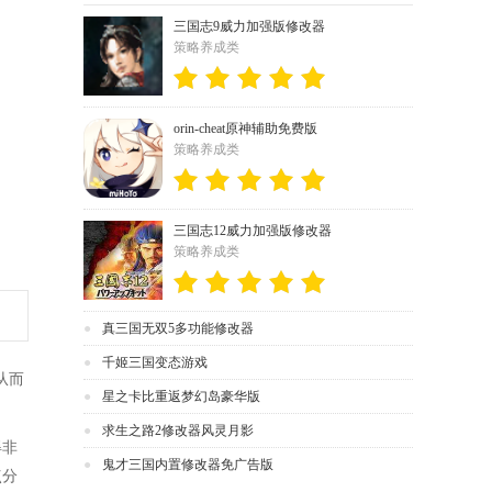
三国志9威力加强版修改器
策略养成类
orin-cheat原神辅助免费版
策略养成类
三国志12威力加强版修改器
策略养成类
真三国无双5多功能修改器
千姬三国变态游戏
从而
星之卡比重返梦幻岛豪华版
求生之路2修改器风灵月影
得非
鬼才三国内置修改器免广告版
点分