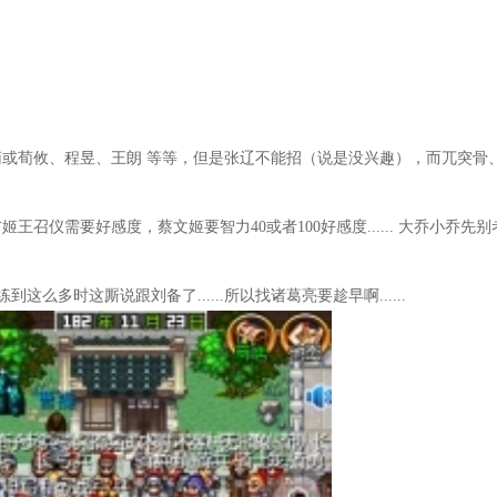
或荀攸、程昱、王朗 等等，但是张辽不能招（说是没兴趣），而兀突骨
仪需要好感度，蔡文姬要智力40或者100好感度...... 大乔小乔先别
多时这厮说跟刘备了......所以找诸葛亮要趁早啊......