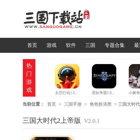
首页
游戏
软件
三国
专题合集
最
热
门
游
戏
太空行动1.37情人节版本
星际争霸1.08b硬盘版
当前位置：
首页
>
三国手游
>
角色扮演类
>
三国大时代2上
三国大时代2上帝版
V2.0.1