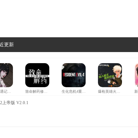
近更新
小舞奇遇记救爷爷
致命解药修改器风灵月影
生化危机4重制版修改器
爆枪英雄火神修改器
帝版 V2.0.1