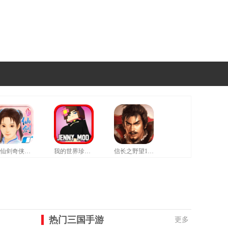
新仙剑奇侠传修改器豪华版
我的世界珍妮模组拔萝卜无遮挡版
信长之野望12革新威力加强版
热门三国手游
更多