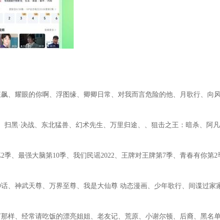
狂飙、耀眼的你啊、浮图缘、卿卿日常、对我而言危险的他、月歌行、向
、扫黑·决战、东北猛兽、幻术先生、万里归途、、狙击之王：暗杀、阿凡
季、最强大脑第10季、我们民谣2022、王牌对王牌第7季、青春有你第2
话、神武天尊、万界至尊、我是大仙尊 动态漫画、少年歌行、间谍过家
何那样、经常请吃饭的漂亮姐姐、老友记、荒原、小谢尔顿、后裔、黑名