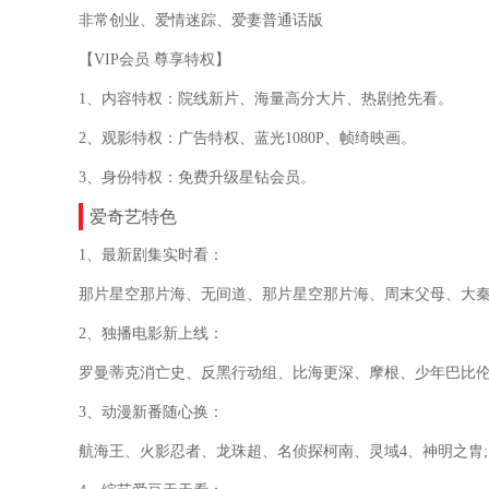
非常创业、爱情迷踪、爱妻普通话版
【VIP会员 尊享特权】
1、内容特权：院线新片、海量高分大片、热剧抢先看。
2、观影特权：广告特权、蓝光1080P、帧绮映画。
3、身份特权：免费升级星钻会员。
爱奇艺特色
1、最新剧集实时看：
那片星空那片海、无间道、那片星空那片海、周末父母、大秦
2、独播电影新上线：
罗曼蒂克消亡史、反黑行动组、比海更深、摩根、少年巴比伦
3、动漫新番随心换：
航海王、火影忍者、龙珠超、名侦探柯南、灵域4、神明之胄;