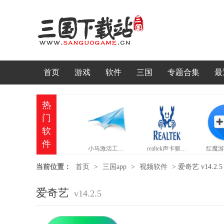
首页
游戏
软件
三国
专题合集
最
热
门
软
件
小马激活工具官网版
realtek声卡驱动官网版
当前位置：
首页
>
三国app
>
视频软件
>
爱奇艺 v14.2.5
爱奇艺
v14.2.5