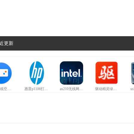
近更新
红魔游戏空间官方正版
惠普p1106打印机驱动
ax210无线网卡驱动
驱动精灵绿色版