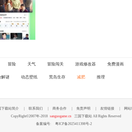
冒险
天气
冒险闯关
游戏修改器
免费漫画
险解谜
动态壁纸
荒岛生存
减肥
推理
国下载站简介
|
联系我们
|
商务合作
|
免责声明
|
友情链接
|
网站
CopyRight©2007年-2018
sanguogame.cn
三国下载站 All Rights Reserved
备案编号:
粤ICP备2025411398号-2