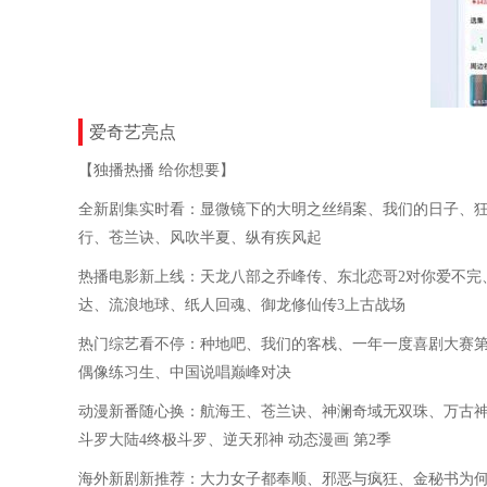
爱奇艺亮点
【独播热播 给你想要】
全新剧集实时看：显微镜下的大明之丝绢案、我们的日子、
行、苍兰诀、风吹半夏、纵有疾风起
热播电影新上线：天龙八部之乔峰传、东北恋哥2对你爱不完
达、流浪地球、纸人回魂、御龙修仙传3上古战场
热门综艺看不停：种地吧、我们的客栈、一年一度喜剧大赛第2
偶像练习生、中国说唱巅峰对决
动漫新番随心换：航海王、苍兰诀、神澜奇域无双珠、万古神
斗罗大陆4终极斗罗、逆天邪神 动态漫画 第2季
海外新剧新推荐：大力女子都奉顺、邪恶与疯狂、金秘书为