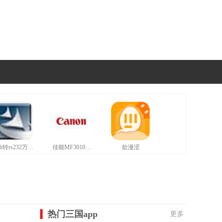
usb转rs232万能驱动最新版
佳能MF3010打印机驱动最新版
欲漫涩
热门三国app
更多