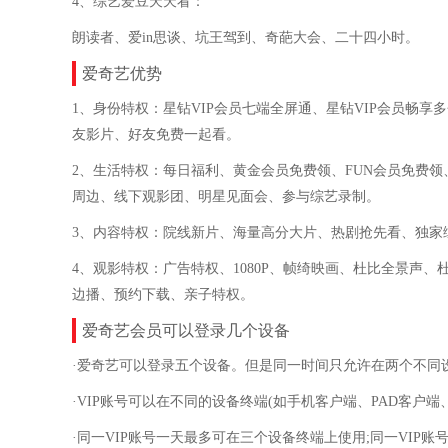
4、综艺爱豆天天看：
朗读者、爱in思谈、坑王驾到、奇葩大会、二十四小时。
爱奇艺优势
1、身份特权：
星钻VIP会员七端全屏通、星钻VIP会员畅
友影片、好友免费一起看。
2、生活特权：
每日福利、黄金会员免费领、FUN会员免费
周边、线下观影团、明星见面会、参与综艺录制。
3、内容特权：
院线新片、海量高分大片、热剧抢先看、独家
4、观影特权：
广告特权、1080P、帧绮映画、杜比全景声
边播、预约下载、亲子特权。
爱奇艺会员可以登录几个设备
·爱奇艺可以登录五个设备。但是同一时间只允许在两个不同
·VIP账号可以在不同的设备终端(如手机客户端、PAD客户
·同一VIP账号一天最多可在三个设备终端上使用;同一VIP账