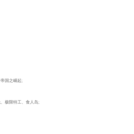
帝国之崛起;
、极限特工、食人岛;