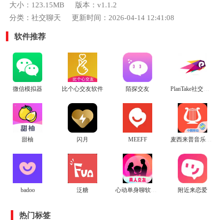
大小：123.15MB
版本：v1.1.2
分类：社交聊天
更新时间：2026-04-14 12:41:08
软件推荐
微信模拟器
比个心交友软件
陌探交友
PlanTake社交平台最新版
甜柚
闪月
MEEFF
麦西来普音乐APP
badoo
泛糖
心动单身聊软件手机版
附近来恋爱
热门标签