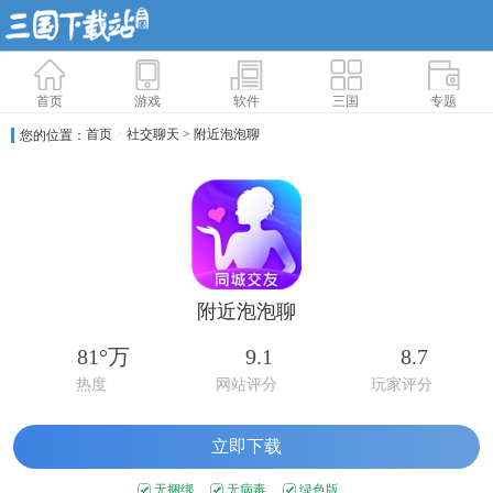
首页
游戏
软件
三国
专题
首页
>
社交聊天
> 附近泡泡聊
您的位置：
附近泡泡聊
81°万
9.1
8.7
热度
网站评分
玩家评分
立即下载
无捆绑
无病毒
绿色版