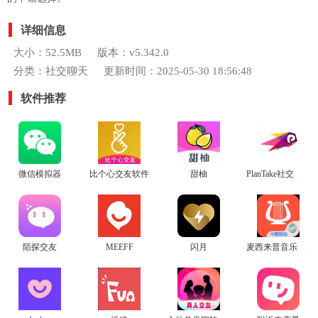
详细信息
大小：52.5MB
版本：v5.342.0
分类：社交聊天
更新时间：2025-05-30 18:56:48
软件推荐
微信模拟器
比个心交友软件
甜柚
PlanTake社交平台最新版
陌探交友
MEEFF
闪月
麦西来普音乐APP