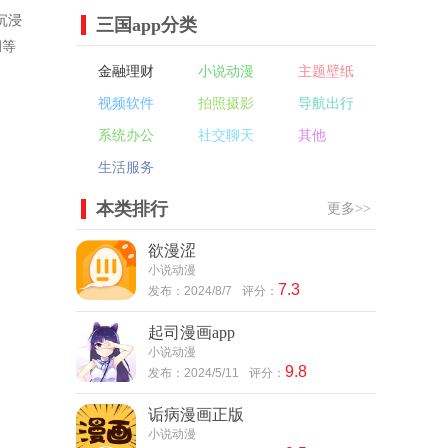
沉浸
三国app分类
洞等
金融理财
小说动漫
主题壁纸
视频软件
拍照摄影
导航出行
系统办公
社交聊天
其他
生活服务
本类排行
更多>>
欲漫涩
小说动漫
7.3
发布：2024/8/7
评分：
起司漫画app
小说动漫
9.8
发布：2024/5/11
评分：
诟病漫画正版
小说动漫