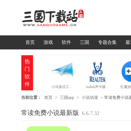
首页
游戏
软件
三国
专题合集
最
热
门
软
件
小马激活工具官网版
realtek声卡驱动官网版
当前位置：
首页
>
三国app
>
小说动漫
>
常读免费小说最新版
常读免费小说最新版
6.6.7.32