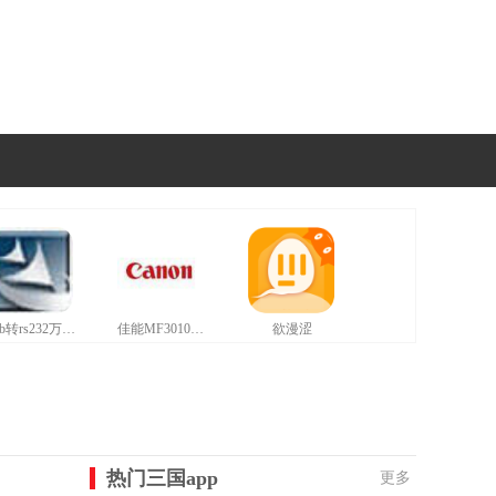
usb转rs232万能驱动最新版
佳能MF3010打印机驱动最新版
欲漫涩
热门三国app
更多