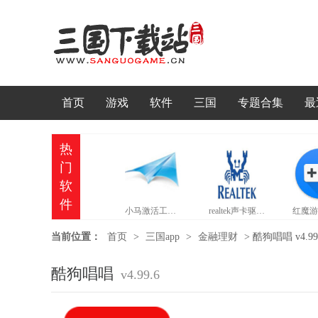
首页
游戏
软件
三国
专题合集
最
热
门
软
件
小马激活工具官网版
realtek声卡驱动官网版
当前位置：
首页
>
三国app
>
金融理财
>
酷狗唱唱 v4.99
酷狗唱唱
v4.99.6