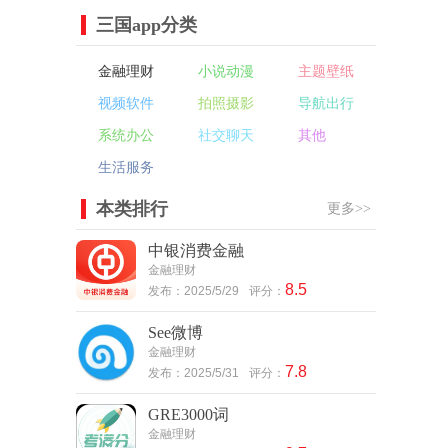
三国app分类
金融理财
小说动漫
主题壁纸
视频软件
拍照摄影
导航出行
系统办公
社交聊天
其他
生活服务
本类排行
更多>>
中银消费金融
金融理财
8.5
发布：2025/5/29
评分：
See微博
金融理财
7.8
发布：2025/5/31
评分：
GRE3000词
金融理财