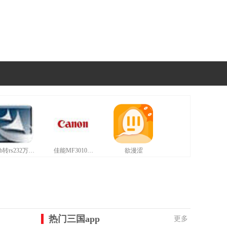
usb转rs232万能驱动最新版
佳能MF3010打印机驱动最新版
欲漫涩
热门三国app
更多