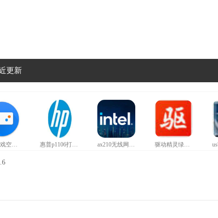
近更新
红魔游戏空间官方正版
惠普p1106打印机驱动
ax210无线网卡驱动
驱动精灵绿色版
.6