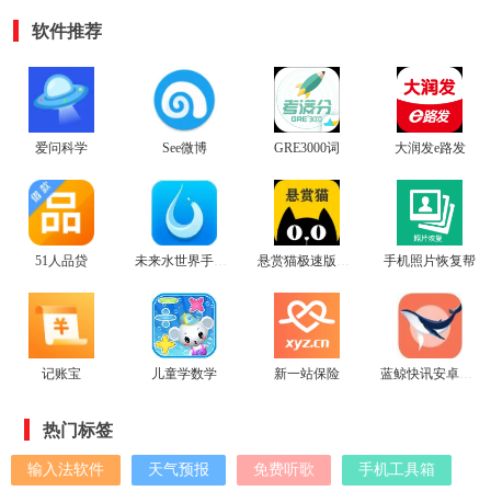
软件推荐
爱问科学
See微博
GRE3000词
大润发e路发
51人品贷
未来水世界手机版
悬赏猫极速版赚钱app
手机照片恢复帮
记账宝
儿童学数学
新一站保险
蓝鲸快讯安卓手机版
热门标签
输入法软件
天气预报
免费听歌
手机工具箱