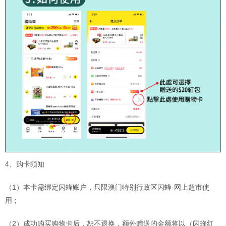
4、购卡须知
（1）本卡需绑定闪蜂账户，只限澳门特别行政区闪蜂-网上超市使
用；
（2）成功购买购物卡后，恕不退换，额外赠送的金额将以（闪蜂红