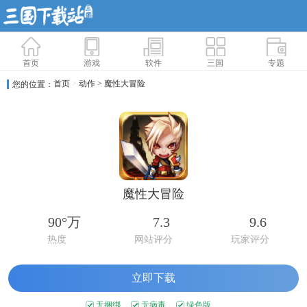
首页
游戏
软件
三国
专题
首页
>
动作
> 魔性大冒险
您的位置：
魔性大冒险
90°万
7.3
9.6
热度
网站评分
玩家评分
立即下载
无捆绑
无病毒
绿色版