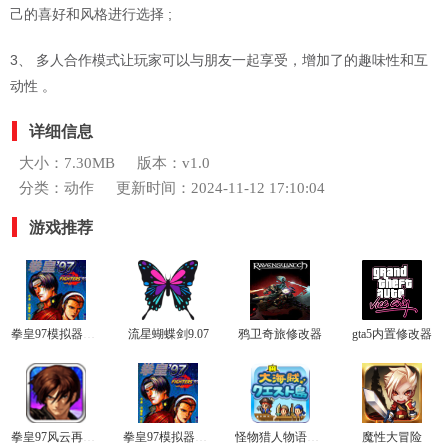
己的喜好和风格进行选择 ;
3、 多人合作模式让玩家可以与朋友一起享受，增加了的趣味性和互
动性 。
详细信息
大小：7.30MB
版本：v1.0
分类：动作
更新时间：2024-11-12 17:10:04
游戏推荐
拳皇97模拟器最新版
流星蝴蝶剑9.07
鸦卫奇旅修改器
gta5内置修改器
拳皇97风云再起正版
拳皇97模拟器官网版
怪物猎人物语1.3.5汉化版
魔性大冒险