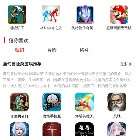
超级矿工
格斗学徒之旅
奥特曼传奇英雄0元充值版
超级玛丽无敌版
猜你喜欢
魔幻
冒险
格斗
魔幻冒险类游戏推荐
更多
魔幻冒险类游戏有哪些?西方魔幻题材类的游戏一直都受不少玩家们的喜欢，融入
了魔法、冒险、生物等等，自由选择任意搭配角色技能，尽情的探索这个魔幻大
陆，让人沉浸在奇幻的世界中，华丽的战斗画面，感受不一样的魔幻冒险体验，
感兴趣的小伙伴就来下载试试吧。
转生勇者打
魔塔手机版
塔塔英雄无
风城
魔王汉化版
敌版