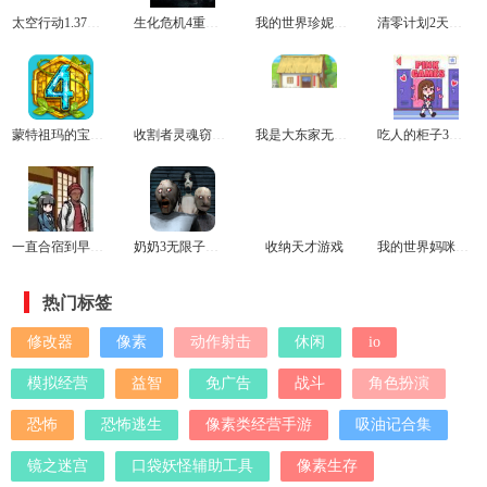
太空行动1.37情人节版本
生化危机4重制版修改器
我的世界珍妮模组拔萝卜无遮挡版
清零计划2天启派对修改器
蒙特祖玛的宝藏4中文版
收割者灵魂窃取者官网版
我是大东家无限资源版
吃人的柜子3最新版
一直合宿到早上安卓直装
奶奶3无限子弹ce修改器
收纳天才游戏
我的世界妈咪模组
热门标签
修改器
像素
动作射击
休闲
io
模拟经营
益智
免广告
战斗
角色扮演
恐怖
恐怖逃生
像素类经营手游
吸油记合集
镜之迷宫
口袋妖怪辅助工具
像素生存