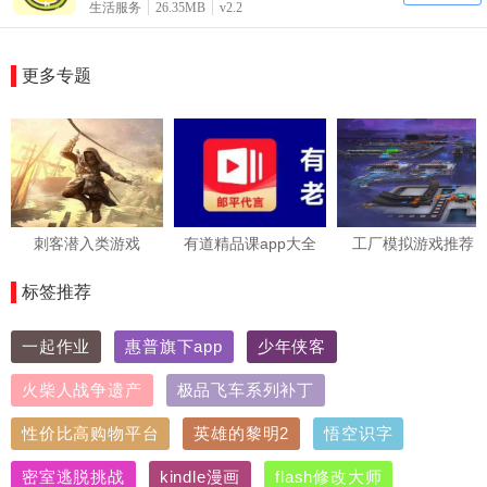
生活服务
26.35MB
v2.2
更多专题
刺客潜入类游戏
有道精品课app大全
工厂模拟游戏推荐
标签推荐
一起作业
惠普旗下app
少年侠客
火柴人战争遗产
极品飞车系列补丁
性价比高购物平台
英雄的黎明2
悟空识字
密室逃脱挑战
kindle漫画
flash修改大师