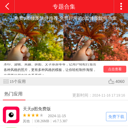
专题合集
免费p图修图软件推荐-免费好用的p图修图软件合集
有什么免费的p图修图软件？手机p图修图软件哪个好？小
编今天就为大家推荐了几款免费p图修图软件，这些p图修图软
件不仅操作简单，还提供了丰富的p图修图功能，如自动修复、
水印、滤镜、美颜、拼图、文字添加等等，让用户轻松打造出
各种风格的照片，更有多种风格的模板，让你轻松制作海报，
点击查看
有需要的朋友快来看看吧！
个应用
4060
15
热门应用
更新时间：
2024-11-16 17:19:16
天天p图免费版
2024-11-15
免费下载
其他
138.26MB
v6.7.5.307