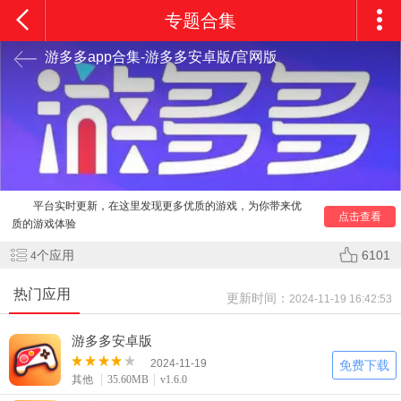
专题合集
游多多app合集-游多多安卓版/官网版
游多多app合集里面为用户推送了各种优质的资源，各种
类型应有尽有，随时都可以畅玩游戏，还为用户精心准备了各
种游戏福利哦，直接就可以免费使用，用户可以在这里快速下
载各种类型的资源，超多游戏福利都是非常齐全的，各种游戏
礼包都是非常丰富的，各种游戏资源在这里汇集，心动的快来
下载吧！
游多多介绍
平台实时更新，在这里发现更多优质的游戏，为你带来优
点击查看
质的游戏体验
多款火热的游戏值得你下载拥有，畅享击杀无限的超级快
个应用
6101
4
感。
不用花一分钱买武器，让你眼花缭乱的游戏武器等着你选
热门应用
择。
更新时间：
2024-11-19 16:42:53
游多多亮点
礼包福利：礼包多福利多，已安装的游戏，礼包将优先呈
游多多安卓版
现
2024-11-19
免费下载
热门活动：大量活动就在活动专区，多多参与让大奖豪礼
其他
35.60MB
v1.6.0
砸中你
游戏达人：游戏达人榜，达人全在场，与神级玩家、大牌