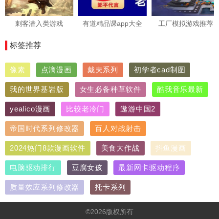
刺客潜入类游戏
有道精品课app大全
工厂模拟游戏推荐
标签推荐
像素
点滴漫画
戴夫系列
初学者cad制图
我的世界基岩版
女生必备种草软件
酷我音乐最新
yealico漫画
比较老冷门
遨游中国2
帝国时代系列修改器
百人对战射击
2024热门8款漫画软件
美食大作战
抖鱼漫画
电脑驱动排行
豆腐女孩
最新网卡驱动程序
质量效应系列修改器
托卡系列
©2026版权所有