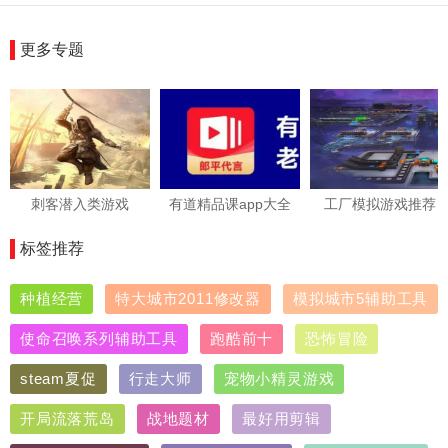
更多专题
刺客潜入类游戏
有道精品课app大全
工厂模拟游戏推荐
标签推荐
种植经营
特大城市2011修改器
模拟城市5辅助工具
使命召唤系列辅助工具
跑酷前十
恐怖冒险
steam夏促
行走大师
宠物小精灵游戏
开局流落荒岛
战地题材
最好用剪辑